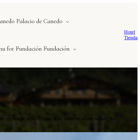
Canedo
Palacio de Canedo
Hotel
Tienda
u for Fundación
Fundación
or encima de todo. Porque si no sabes de dónde vienes, no ...