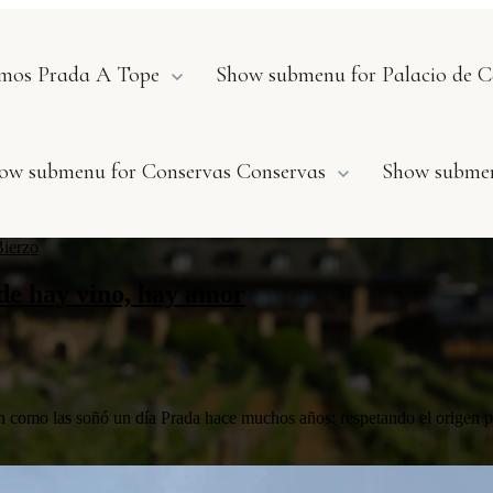
mos Prada A Tope
Show submenu for Palacio de 
ow submenu for Conservas
Conservas
Show submen
Bierzo
de hay vino, hay amor
cen como las soñó un día Prada hace muchos años: respetando el origen p