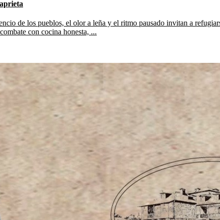
 aprieta
ilencio de los pueblos, el olor a leña y el ritmo pausado invitan a refug
 combate con cocina honesta, ...