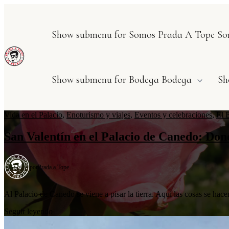
Show submenu for Somos Prada A Tope
So
Show submenu for Bodega
Bodega
Sh
Vida en el Palacio
,
Enoturismo y viajes
,
Eventos y celebraciones
,
El 
San Valentín en el Palacio de Canedo: Don
por
Prada a Tope
Al Palacio de Canedo se viene a pisar la tierra. Aquí las cosas se ha
Seguir leyendo