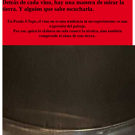
Detrás de cada vino, hay una manera de mirar la
tierra. Y alguien que sabe escucharla.
En Prada A Tope, el vino no es una tendencia ni un experimento: es una
expresión del paisaje.
Por eso, quien lo elabora no solo conoce la técnica, sino también
comprende el alma de esta tierra.