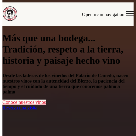
Open main navigation
Más que una bodega...
Tradición, respeto a la tierra,
historia y paisaje hecho vino
Desde las laderas de los viñedos del Palacio de Canedo, nacen
nuestros vinos con la autencidad del Bierzo, la paciencia del
tiempo y el cuidado de una tierra que conocemos palmo a
palmo
Conoce nuestros vinos
Reserva una visita